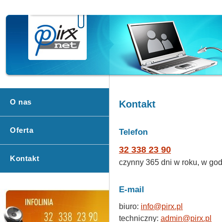
O nas
Kontakt
Oferta
Telefon
32 338 23 90
Kontakt
czynny 365 dni w roku, w go
E-mail
biuro:
info@pirx.pl
techniczny:
admin@pirx.pl